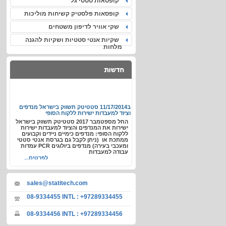
קופסאות סטטי גל
קופסאות פלסטיק קשיחות מוליכות
שקי אוויר לדיפון משטחים
שקיות אנטי סטטיות ושקיות להגנה
מלחות
ב11/17/2014
סטטיטק תשווק בישראל מנדפים
וציוד למעבדות ישירות ללקוח הסופי
החל מספטמבר 2017 סטטיטק תשווק בישראל
ישירות את המנדפים והציוד למעבדות ישירות
ללקוח הסופי: מנדפים כימיים ניידים וקבועים
ממתכת או (ניתן לקבל גם בגרסת אנטי סטטי
ומעכבי בעירה) מנדפים ביולוגים PCR עמדות
עבודה למעבדות
לפרטים...
sales@statitech.com
08-9334455 INTL : +97289334455
08-9334456 INTL : +97289334456