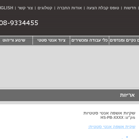
חדשות
טופס קבלת הצעה
אודות החברה
קטלוגים
צור קשר
NGLISH
|
|
|
|
|
 נקיים ומנדפים
כלי עבודה ומכשירים
ציוד אנטי סטטי
שינוע וריהוט
אריזות
שקיות אשפה אנטי סטטיות
מק"ט: HS-PB-XXXX
שקית אשפה אנטי סטטית: